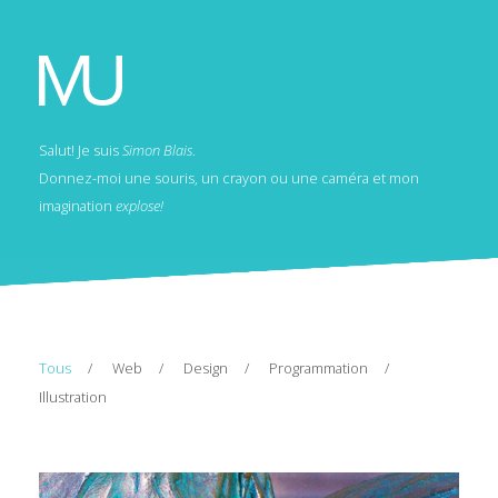
Salut! Je suis
Simon Blais
.
Donnez-moi une souris, un crayon ou une caméra et mon
imagination
explose!
Tous
Web
Design
Programmation
Illustration