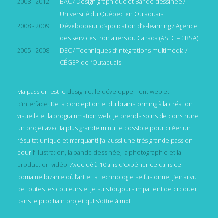
2008 - 2012
BAC / Design graphique et Bande déssinée /
Université du Québec en Outaouais
2008 - 2009
Développeur d’application d’e-learning / Agence
des services frontaliers du Canada (ASFC – CBSA)
2005 - 2008
DEC / Techniques d’intégrations multimédia /
CÉGEP de l’Outaouais
Ma passion est le
design et le développement web et
d’interface
. De la conception et du brainstorming à la création
visuelle et la programmation web, je prends soins de construire
un projet avec la plus grande minutie possible pour créer un
résultat unique et marquant! J’ai aussi une très grande passion
pour
l’illustration, la bande dessinée, la photographie et la
production vidéo
. Avec déjà 10 ans d’expérience dans ce
domaine bizarre où l’art et la technologie se fusionne, j’en ai vu
de toutes les couleurs et je suis toujours impatient de croquer
dans le prochain projet qui s’offre à moi!