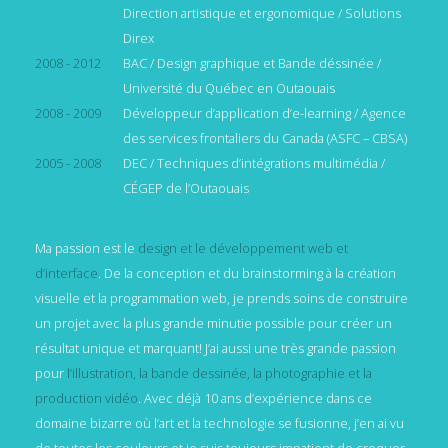
Direction artistique et ergonomique / Solutions
Direx
2008 - 2012
BAC / Design graphique et Bande déssinée /
Université du Québec en Outaouais
2008 - 2009
Développeur d’application d’e-learning / Agence
des services frontaliers du Canada (ASFC – CBSA)
2005 - 2008
DEC / Techniques d’intégrations multimédia /
CÉGEP de l’Outaouais
Ma passion est le
design et le développement web et
d’interface
. De la conception et du brainstorming à la création
visuelle et la programmation web, je prends soins de construire
un projet avec la plus grande minutie possible pour créer un
résultat unique et marquant! J’ai aussi une très grande passion
pour
l’illustration, la bande dessinée, la photographie et la
production vidéo
. Avec déjà 10 ans d’expérience dans ce
domaine bizarre où l’art et la technologie se fusionne, j’en ai vu
de toutes les couleurs et je suis toujours impatient de croquer